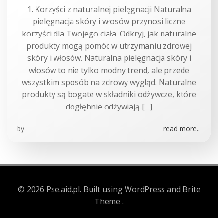
1. Korzyści z naturalnej pielęgnacji Naturalna
pielęgnacja skóry i włosów przynosi liczne
korzyści dla Twojego ciała. Odkryj, jak naturalne
produkty mogą pomóc w utrzymaniu zdrowej
skóry i włosów. Naturalna pielęgnacja skóry i
włosów to nie tylko modny trend, ale przede
wszystkim sposób na zdrowy wygląd. Naturalne
produkty są bogate w składniki odżywcze, które
dogłębnie odżywiają […]
by
read more...
© 2026 Pse.aid.pl. Built using WordPress and Brite
Theme .