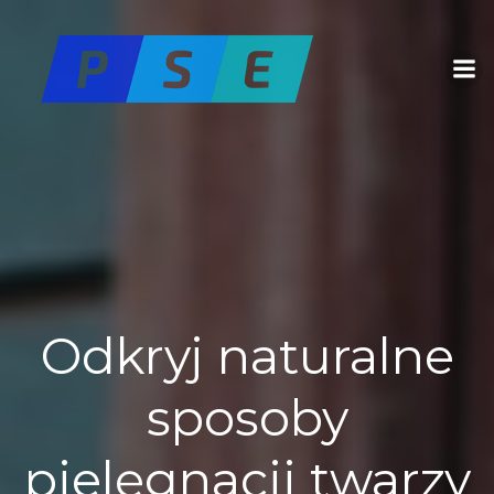
Skip
to
content
Odkryj naturalne
sposoby
pielęgnacji twarzy