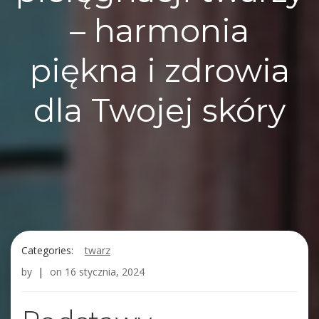
– harmonia
piękna i zdrowia
dla Twojej skóry
Categories:
twarz
by
|
on
16 stycznia, 2024