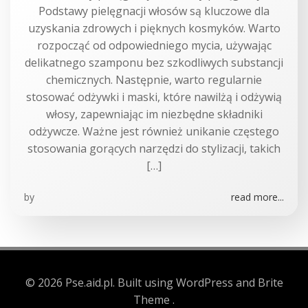
Podstawy pielęgnacji włosów są kluczowe dla
uzyskania zdrowych i pięknych kosmyków. Warto
rozpocząć od odpowiedniego mycia, używając
delikatnego szamponu bez szkodliwych substancji
chemicznych. Następnie, warto regularnie
stosować odżywki i maski, które nawilżą i odżywią
włosy, zapewniając im niezbędne składniki
odżywcze. Ważne jest również unikanie częstego
stosowania gorących narzędzi do stylizacji, takich
[…]
by
read more...
© 2026 Pse.aid.pl. Built using WordPress and Brite
Theme .