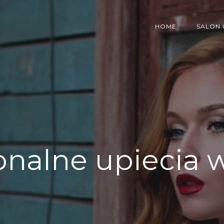
HOME
SALON
onalne upiecia 