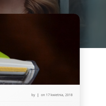
by
|
on
17 kwietnia, 2018